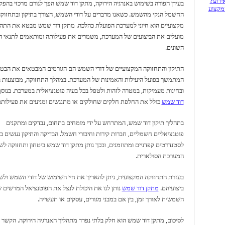
ירוע?
בעידן הפורה בשימוש באנרגיה הירוקה, מתקן דוד שמש הפך לגורם מרכזי בהפק
המקצוע
החשמל הנקי מהשמש. כשאנו מדברים על דודי השמש, הצורך בתיקון ובתחזוק
מקצועיים הוא חיוני למערכת הפועלת כהלכה. מתקן דוד שמש מבטא את התהל
מועלים את הביצועים של המערכת, משמרים את פעילותה ומותאמים לתנאי ה
השונים.
התיקון והתחזוקה המקצועיים של דודי השמש הם הגורמים המבטאים את הבטח
המתמשך בפועל היעילות והאמינות של המערכת. במהלך התחזוקה, מבוצעות ב
ובחינות מעמיקות, במטרה לזהות ולטפל בכל בעיה פוטנציאלית במערכת. בנוס
דוד שמש
כולל את החלפת חלקים שחולקים או מתנגשים ומניעים את פעילותם
בתהליך תיקון דוד שמש, המתרחש על ידי מומחים בתחום, נבדקים ומתקנים
פוטנציאליים חשמליים, חברות קירות וחיבורי חשמל. הבדיקה והתיקון נעשים 
לסטנדרטים קפדניים ומתוזמנים, ובכך נותן מתקן דוד שמש ביטחון ותחזוקה לש
המערכת הסולארית.
בעזרת התחזוקה המקצועית, ניתן להאריך את חיי השימוש של דודי השמש ול
ביצועיהם.
מתקן דוד שמש
נותן לנו את היכולת לנצל את הפוטנציאל המרשים 
השמשית לאורך זמן, בין אם במבני מגורים, עסקים או תעשייה.
לסיכום, מתקן דוד שמש הוא חלק בלתי נפרד מתהליך האנרגיה הירוקה. הקשר ש