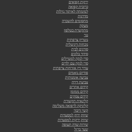
ירקות קפואים
כרובית קפואה
למומחה לאיתור נזילות
מדרגות
מחסומים להשכרה
מעקה
מתקשרת בטלפון
נגר
נוטריון צרפתית
נוכחות דיגיטלית
סורגים לבית
סידור בלונים
סרי לנקה למטיילים
סרי לנקה עם ילדים
עורך דין אזרחות צרפתית
פודיום נואמים
צביעה אומנותית
צביעת דירה
קידום אתרים
קידום ממומן
קידום עסקים
קלינאית תקשורת
קליניקה לרפואה משלימה
קשיי דיבור
שיווק ירוק למסעדות
שיווק ירקות למסעדות
שירות שדה תעופה
שער ברזל