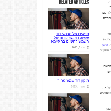
Related Articles
ת
ה
יך שבו
סביבה
תפקידו של טכנאי דוד
ון
שמש: רתימת כוחה של
דיקות
השמש לחימום בר קיימא
ף,
מתקן
יולי 2, 2023
 התקינה.
בהתאם
יפור
תיקון דוד שמש מחיר
מאי 1, 2023
שפר את
שבאנרגיה
בין