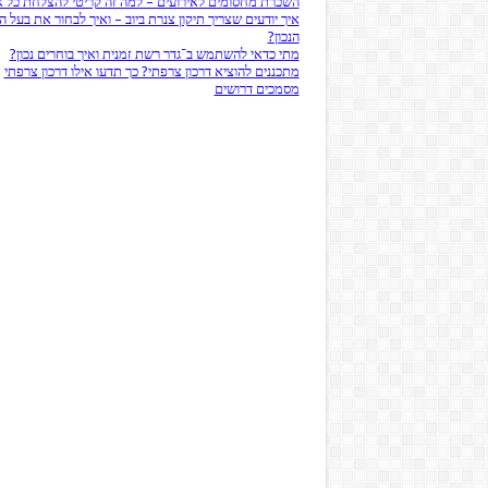
השכרת מחסומים לאירועים – למה זה קריטי להצלחת כל א
איך יודעים שצריך תיקון צנרת ביוב – ואיך לבחור את בעל 
הנכון?
מתי כדאי להשתמש ב־גדר רשת זמנית ואיך בוחרים נכון?
מתכננים להוציא דרכון צרפתי? כך תדעו אילו דרכון צרפתי
מסמכים דרושים