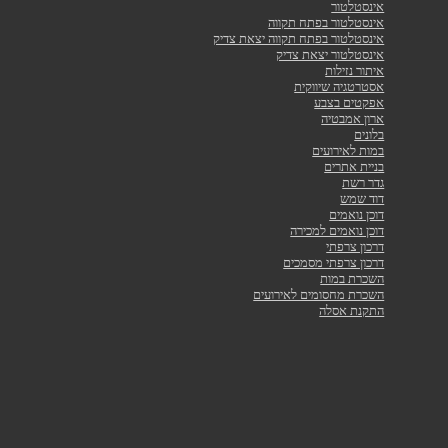
אינסטלטור
אינסטלטור בפתח תקווה
אינסטלטור בפתח תקווה יצאת צדיק
אינסטלטור יצאת צדיק
איתור נזילות
אסטרטגיה שיווקית
אפקטים בצבע
ארון אמבטיה
בלונים
במות לאירועים
בניית אתרים
גדר רשת
דוד שמש
דוכן נואמים
דוכן נואמים למכירה
דרכון צרפתי
דרכון צרפתי מסמכים
השכרת במות
השכרת מחסומים לאירועים
התקנת אסלה