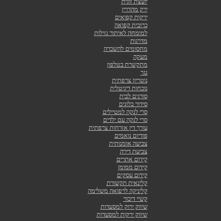
יועצת זוגית
ירק מהדרין
ירקות קפואים
כרובית קפואה
למומחה לאיתור נזילות
מדרגות
מחסומים להשכרה
מעקה
מתקשרת בטלפון
נגר
נוטריון צרפתית
נוכחות דיגיטלית
סורגים לבית
סידור בלונים
סרי לנקה למטיילים
סרי לנקה עם ילדים
עורך דין אזרחות צרפתית
פודיום נואמים
צביעה אומנותית
צביעת דירה
קידום אתרים
קידום ממומן
קידום עסקים
קלינאית תקשורת
קליניקה לרפואה משלימה
קשיי דיבור
שיווק ירוק למסעדות
שיווק ירקות למסעדות