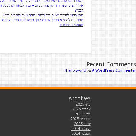
השכרת מחסומים לאירועים – למה זה קריטי להצלחת כל א
איך יודעים שצריך תיקון צנרת ביוב – ואיך לבחור את בעל 
הנכון?
מתי כדאי להשתמש ב־גדר רשת זמנית ואיך בוחרים נכון?
מתכננים להוציא דרכון צרפתי? כך תדעו אילו דרכון צרפתי
מסמכים דרושים
Recent Comments
A WordPress Commenter
על
Hello world!
Archives
מאי 2025
אפריל 2025
מרץ 2025
פברואר 2025
ינואר 2025
דצמבר 2024
נובמבר 2024