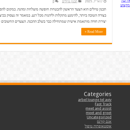
ירוע?
ינואר 7, 2025
תכנון טיולים
0
המקצוע
תכנון טיולים הוא הצעד הראשון להבטחת חופשה מוצלחת ומהנה. במקום להסת
בצורה הטובה ביותר, להימנע מתקלות וליהנות מכל רגע. במאמר זה נעסוק בכיצ
יצירת חוויה מותאמת אישית שמתחילה כבר בשלב ההכנה. הצעדים החשובים ל
Read More »
Categories
arbel lounge tel aviv
Fast Track
meet and assist
meet and greet
Uncategorized
אגם קורנס
אוסטאופתיה טיפול