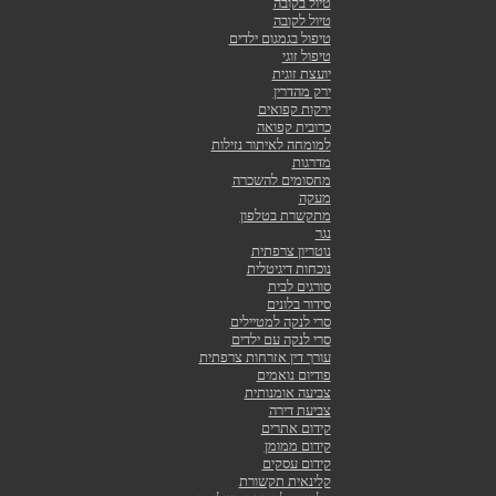
טיול בקובה
טיול לקובה
טיפול בגמגום ילדים
טיפול זוגי
יועצת זוגית
ירק מהדרין
ירקות קפואים
כרובית קפואה
למומחה לאיתור נזילות
מדרגות
מחסומים להשכרה
מעקה
מתקשרת בטלפון
נגר
נוטריון צרפתית
נוכחות דיגיטלית
סורגים לבית
סידור בלונים
סרי לנקה למטיילים
סרי לנקה עם ילדים
עורך דין אזרחות צרפתית
פודיום נואמים
צביעה אומנותית
צביעת דירה
קידום אתרים
קידום ממומן
קידום עסקים
קלינאית תקשורת