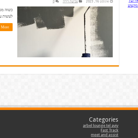
ירוע?
אוגוסט 16, 2023
צביעת דירה
0
המקצוע
כשזה מגי
לעשות עו
More »
Categories
arbel lounge tel aviv
Fast Track
meet and assist