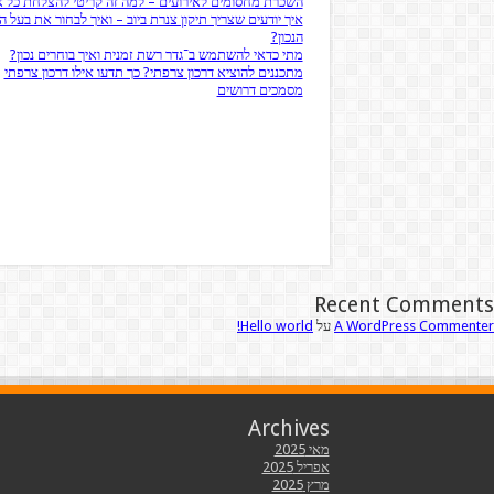
השכרת מחסומים לאירועים – למה זה קריטי להצלחת כל א
איך יודעים שצריך תיקון צנרת ביוב – ואיך לבחור את בעל 
הנכון?
מתי כדאי להשתמש ב־גדר רשת זמנית ואיך בוחרים נכון?
מתכננים להוציא דרכון צרפתי? כך תדעו אילו דרכון צרפתי
מסמכים דרושים
Recent Comments
A WordPress Commenter
על
Hello world!
Archives
מאי 2025
אפריל 2025
מרץ 2025