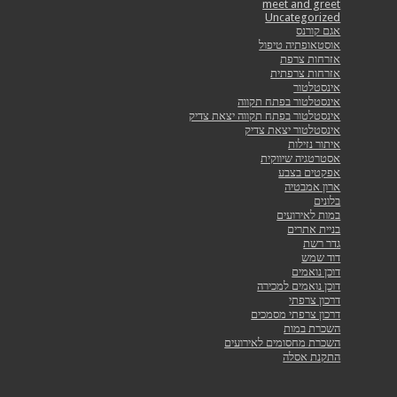
meet and greet
Uncategorized
אגם קורנס
אוסטאופתיה טיפול
אזרחות צרפת
אזרחות צרפתית
אינסטלטור
אינסטלטור בפתח תקווה
אינסטלטור בפתח תקווה יצאת צדיק
אינסטלטור יצאת צדיק
איתור נזילות
אסטרטגיה שיווקית
אפקטים בצבע
ארון אמבטיה
בלונים
במות לאירועים
בניית אתרים
גדר רשת
דוד שמש
דוכן נואמים
דוכן נואמים למכירה
דרכון צרפתי
דרכון צרפתי מסמכים
השכרת במות
השכרת מחסומים לאירועים
התקנת אסלה